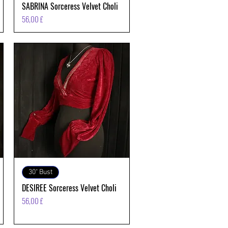
SABRINA Sorceress Velvet Choli
Prezzo
56,00 £
Vista rapida
30" Bust
DESIREE Sorceress Velvet Choli
Prezzo
56,00 £