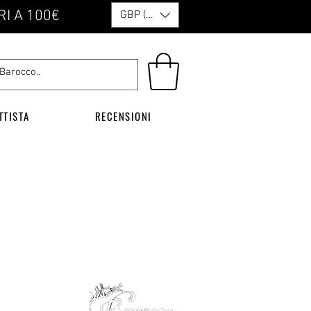
RI A 100€
GBP (£)
TTISTA
RECENSIONI