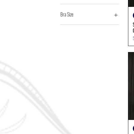
Bra Size
26"-30" Bust
28"-32" Bust
30"-34" Bust
36"-40" Bust
34"-38" Bust