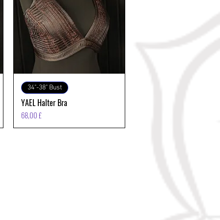
Vista rapida
34"-38" Bust
YAEL Halter Bra
Prezzo
68,00 £