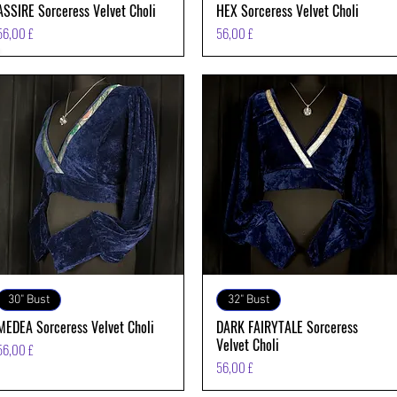
ASSIRE Sorceress Velvet Choli
HEX Sorceress Velvet Choli
Prezzo
Prezzo
56,00 £
56,00 £
Vista rapida
Vista rapida
30" Bust
32" Bust
MEDEA Sorceress Velvet Choli
DARK FAIRYTALE Sorceress
Velvet Choli
Prezzo
56,00 £
Prezzo
56,00 £