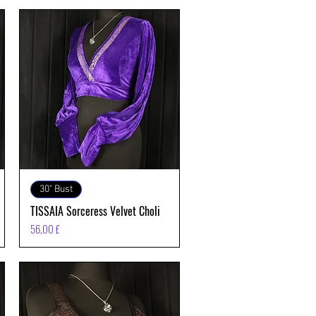
Vista rapida
30" Bust
TISSAIA Sorceress Velvet Choli
Prezzo
56,00 £