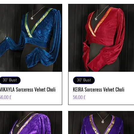
Vista rapida
Vista rapida
30" Bust
30" Bust
MIKAYLA Sorceress Velvet Choli
KEIRA Sorceress Velvet Choli
Prezzo
Prezzo
56,00 £
56,00 £