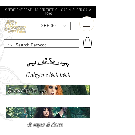
SPEDIZIONE GRATUITA PER TUTTI GLI ORDINI SUPERIORI A
100€
GBP (£)
Collezione look book
La cacciatrice
Il sogno di Ecate