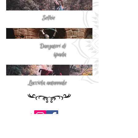
Selkie
Danzatori di
spada
Lucciola autunnale
Follow us!
© 2021 Barocco Tribale
E-mail:
baroccoworkshop@gmail.com