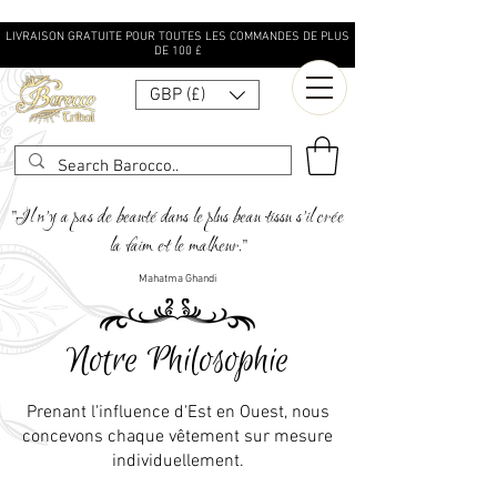
LIVRAISON GRATUITE POUR TOUTES LES COMMANDES DE PLUS
DE 100 £
GBP (£)
"Il n'y a pas de beauté dans le plus beau tissu s'il crée
la faim et le malheur."
Mahatma Ghandi
Notre Philosophie
Prenant l'influence d'Est en Ouest, nous
concevons chaque vêtement sur mesure
individuellement.