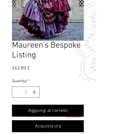
Maureen's Bespoke
Listing
Prezzo
262,80 £
Quantità
*
Cos'è il profumo
Aggiungi al carrello
di rosa?
Acquista ora