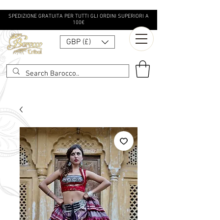
SPEDIZIONE GRATUITA PER TUTTI GLI ORDINI SUPERIORI A
100€
GBP (£)