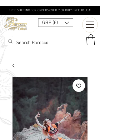
FREE SHIPPING FOR ORDERS OVER £100. DUTY FREE TO USA!
GBP (£)